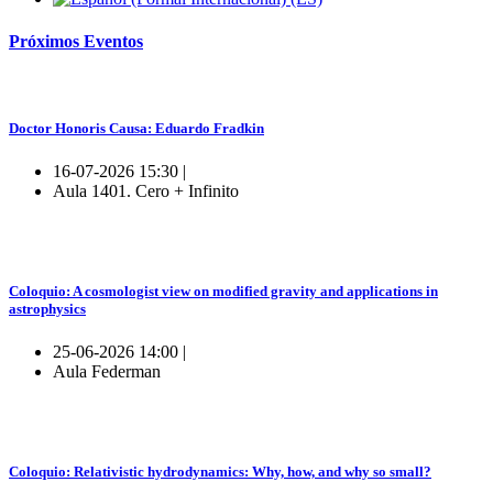
Próximos
Eventos
Doctor Honoris Causa: Eduardo Fradkin
16-07-2026 15:30 |
Aula 1401. Cero + Infinito
Coloquio: A cosmologist view on modified gravity and applications in
astrophysics
25-06-2026 14:00 |
Aula Federman
Coloquio: Relativistic hydrodynamics: Why, how, and why so small?