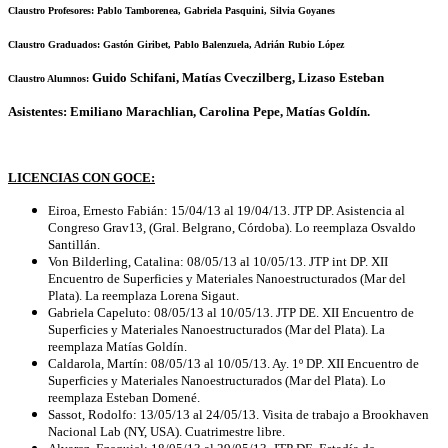
Claustro Profesores: Pablo Tamborenea, Gabriela Pasquini, Silvia Goyanes
Claustro Graduados: Gastón Giribet, Pablo Balenzuela, Adrián Rubio López
Guido
Schifani, Matías Cveczilberg, Lizaso Esteban
Claustro Alumnos:
Asistentes: Emiliano Marachlian, Carolina Pepe, Matías Goldín.
LICENCIAS CON GOCE:
Eiroa, Ernesto Fabián: 15/04/13 al 19/04/13. JTP DP. Asistencia al
Congreso Grav13, (Gral. Belgrano, Córdoba). Lo reemplaza Osvaldo
Santillán.
Von Bilderling, Catalina: 08/05/13 al 10/05/13. JTP int DP. XII
Encuentro de Superficies y Materiales Nanoestructurados (Mar del
Plata). La reemplaza Lorena Sigaut.
Gabriela Capeluto:
08/05/13 al 10/05/13. JTP DE. XII Encuentro de
Superficies y Materiales Nanoestructurados (Mar del Plata). La
reemplaza Matías Goldín.
Caldarola, Martín: 08/05/13 al 10/05/13. Ay. 1º DP.
XII Encuentro de
Superficies y Materiales Nanoestructurados (Mar del Plata). Lo
reemplaza Esteban Domené.
Sassot, Rodolfo: 13/05/13 al 24/05/13. Visita de trabajo a Brookhaven
Nacional Lab (NY, USA). Cuatrimestre libre.