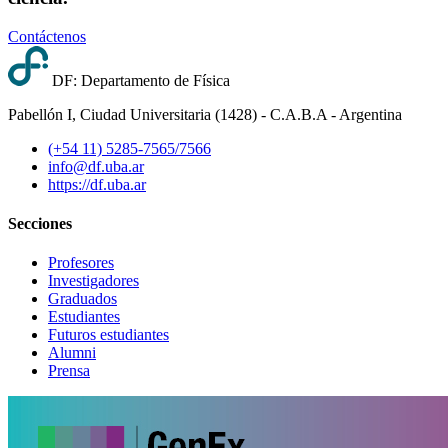
Contáctenos
DF: Departamento de Física
Pabellón I, Ciudad Universitaria (1428) - C.A.B.A - Argentina
(+54 11) 5285-7565/7566
info@df.uba.ar
https://df.uba.ar
Secciones
Profesores
Investigadores
Graduados
Estudiantes
Futuros estudiantes
Alumni
Prensa