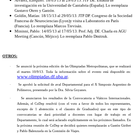
Alvarez, Ezequiel: 18/05/13 al 29/05/13. JTP DE. Estadía de
investigación en la Universidad de Cantabria (España). Lo reemplaza
Gustavo Otero y Garzón.
Goldín, Matías: 18/15/13 al 29/05/13. JTP DP. Congreso de la Sociedad
Francesa de Neurociencias (Lyon)y visita a Laboratorio en París
(Francia). Lo reemplaza Marcos Trevisán.
Mininni, Pablo: 14/05/13 al 17/05/13. Prof. Adj. DE. Charla en AGU
Meeting (Cancún, Méjico). Lo reemplaza Pablo Dmitruk.
OTROS:
·
Se anunció la próxima edición de las Olimpiadas Metropolitanas, que se realizará
el martes 10/9/13. Toda la información sobre el evento está disponible en:
www.olimpiadas.df.uba.ar
.
·
Se aprobó la solicitud de aval Departamental para el X Simposio Argentino de
Polímeros, presentado por la Dra. Silvia Goyanes.
·
Se anunciaron los resultados de la Convocatoria a Viáticos Internacionales.
Además, el CoDep resolvió (con el voto a favor de todos los representantes,
excepto de 1 abstención x el claustro de Graduados) que en este tipo de
convocatorias se dará prioridad a docentes con lugar de trabajo en el
Departamento, lo cual será aclarado explícitamente en los próximos llamados. En
la próxima reunión de CoDep se decidirá quienes reemplazarán a Gastón Giribet
y Pablo Balenzuela en la Comisión de Viajes.