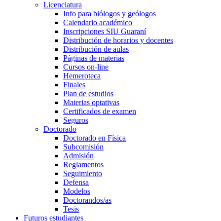
Licenciatura
Info para biólogos y geólogos
Calendario académico
Inscripciones SIU Guaraní
Distribución de horarios y docentes
Distribución de aulas
Páginas de materias
Cursos on-line
Hemeroteca
Finales
Plan de estudios
Materias optativas
Certificados de examen
Seguros
Doctorado
Doctorado en Física
Subcomisión
Admisión
Reglamentos
Seguimiento
Defensa
Modelos
Doctorandos/as
Tesis
Futuros estudiantes