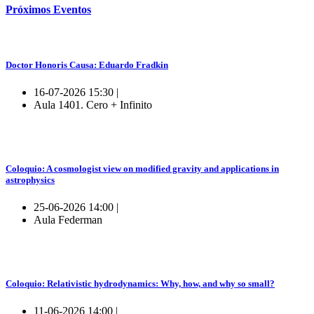
Próximos
Eventos
Doctor Honoris Causa: Eduardo Fradkin
16-07-2026 15:30 |
Aula 1401. Cero + Infinito
Coloquio: A cosmologist view on modified gravity and applications in
astrophysics
25-06-2026 14:00 |
Aula Federman
Coloquio: Relativistic hydrodynamics: Why, how, and why so small?
11-06-2026 14:00 |