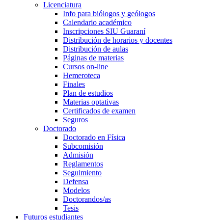
Licenciatura
Info para biólogos y geólogos
Calendario académico
Inscripciones SIU Guaraní
Distribución de horarios y docentes
Distribución de aulas
Páginas de materias
Cursos on-line
Hemeroteca
Finales
Plan de estudios
Materias optativas
Certificados de examen
Seguros
Doctorado
Doctorado en Física
Subcomisión
Admisión
Reglamentos
Seguimiento
Defensa
Modelos
Doctorandos/as
Tesis
Futuros estudiantes