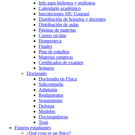
Info para biólogos y geólogos
Calendario académico
Inscripciones SIU Guaraní
Distribución de horarios y docentes
Distribución de aulas
Páginas de materias
Cursos on-line
Hemeroteca
Finales
Plan de estudios
Materias optativas
Certificados de examen
Seguros
Doctorado
Doctorado en Física
Subcomisión
Admisión
Reglamentos
Seguimiento
Defensa
Modelos
Doctorandos/as
Tesis
Futuros estudiantes
¿Qué cosa es un físico?