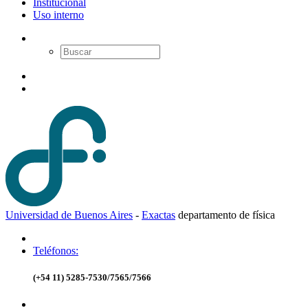
Institucional
Uso interno
Universidad de Buenos Aires
-
Exactas
d
epartamento de
f
ísica
Teléfonos:
(+54 11) 5285-7530/7565/7566