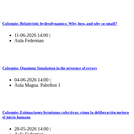
Coloquio: Relativistic hydrodynamics: Why, how, and why so small?
11-06-2026 14:00 |
Aula Federman
Coloquio: Quantum Simulation in the presence of errors
04-06-2026 14:00 |
Aula Magna. Pabellon 1
Coloquio: Estimaciones fermianas colectivas: cómo la deliberación mejora
el juicio humano
28-05-2026 14:00 |