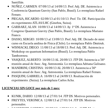
Santillán.
NUÑEZ, CARMEN: 07/09/13 al 14/09/13. Prof. Adj. DE. Asistencia a
Conferencia Quantum Gravity (San Pablo, Brasil). Lo reemplaza Rafael
Ferraro.
PIEGAIA, RICARDO: 02/09/13 al 01/10/13. Prof. Tit. DE. Participación
en experimento ATLAS/LHC (Ginebra, Suiza).
GARBARZ, ALAN: 10/09/13 al 14/09/13. Ay. 1º DS. Asistencia a
Congreso Quantum Gravity (San Pablo, Brasil). Lo reemplaza Mariano
Franco.
DASSO, SERGIO: 10/09/13 al 13/09/13. Prof. Adj. DE. Dictado de mini
curso en Escuela andina de Física (Chile). Lo reemplaza Pablo Dmitruk.
WISNIACKI, DIEGO: 11/08/13 al 18/08/13. Prof. Adj. DE.
Asistencia a
Workshop on quantum Information (Brasil). Lo reemplaza Pablo
Tamborenea.
VASQUEZ, ALBERTO: 16/09/13 AL 20/09/13. JTP DS. Asistencia a 56º
reunión anual de Asoc. Arg. Astronomía. Lo reemplaza Adriana Gulisano.
MANDRINI, CRISTINA: 16/09/13 AL 20/09/13. Asistencia a 56º
reunión anual de Asoc. Arg. Astronomía. La reemplaza Rafael Ferraro.
PASQUINI, GABRIELA: 16/09/13 al 24/09/13. Realización de
experimento. (Suiza). La reemplaza Carlos Acha.
LICENCIAS SIN GOCE por más de 1 mes:
KUNIK, DARIO: 12/08/13 al 27/01/14. JTP DS. Motivos personales.
FREYTES, VERONICA: 12/08/13 al 27/01/14. JTP DS. Motivos
personales.