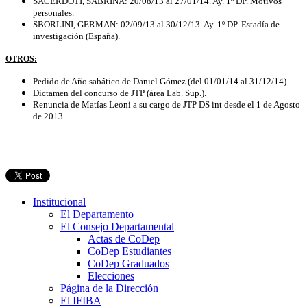
SACERDOTI, SABRINA: 20/08/13 al 27/01/14. Ay. 1º DP. Motivos
personales.
SBORLINI, GERMAN: 02/09/13 al 30/12/13. Ay. 1º DP. Estadía de
investigación (España).
OTROS:
Pedido de Año sabático de Daniel Gómez (del 01/01/14 al 31/12/14).
Dictamen del concurso de JTP (área Lab. Sup.).
Renuncia de Matías Leoni a su cargo de JTP DS int desde el 1 de Agosto
de 2013.
Institucional
El Departamento
El Consejo Departamental
Actas de CoDep
CoDep Estudiantes
CoDep Graduados
Elecciones
Página de la Dirección
El IFIBA