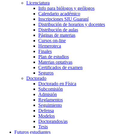
Licenciatura
Info para biólogos y geólogos
Calendario académico
Inscripciones SIU Guaraní
Distribución de horarios y docentes
Distribución de aulas
Páginas de materias
Cursos on-line
Hemeroteca
Finales
Plan de estudios
Materias optativas
Certificados de examen
Seguros
Doctorado
Doctorado en Física
Subcomisión
Admisión
Reglamentos
Seguimiento
Defensa
Modelos
Doctorandos/as
Tesis
Futuros estudiantes