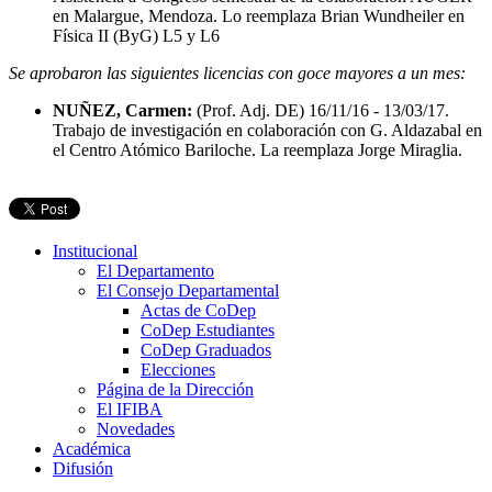
en Malargue, Mendoza. Lo reemplaza Brian Wundheiler en
Física II (ByG) L5 y L6
Se aprobaron las siguientes licencias con goce mayores a un mes:
NUÑEZ, Carmen:
(Prof. Adj. DE) 16/11/16 - 13/03/17.
Trabajo de investigación en colaboración con G. Aldazabal en
el Centro Atómico Bariloche. La reemplaza Jorge Miraglia.
Institucional
El Departamento
El Consejo Departamental
Actas de CoDep
CoDep Estudiantes
CoDep Graduados
Elecciones
Página de la Dirección
El IFIBA
Novedades
Académica
Difusión