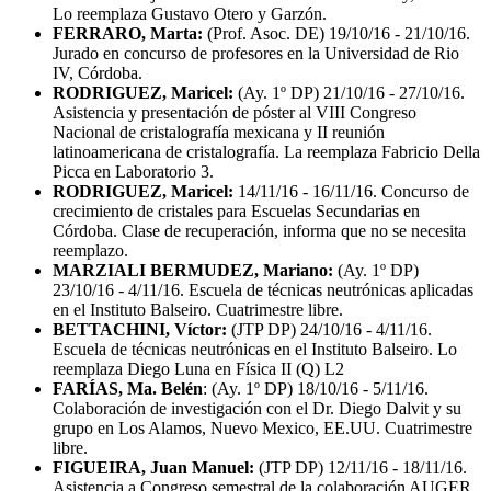
Lo reemplaza Gustavo Otero y Garzón.
FERRARO, Marta:
(Prof. Asoc. DE) 19/10/16 - 21/10/16.
Jurado en concurso de profesores en la Universidad de Rio
IV, Córdoba.
RODRIGUEZ, Maricel:
(Ay. 1º DP) 21/10/16 - 27/10/16.
Asistencia y presentación de póster al VIII Congreso
Nacional de cristalografía mexicana y II reunión
latinoamericana de cristalografía. La reemplaza Fabricio Della
Picca en Laboratorio 3.
RODRIGUEZ, Maricel:
14/11/16 - 16/11/16. Concurso de
crecimiento de cristales para Escuelas Secundarias en
Córdoba. Clase de recuperación, informa que no se necesita
reemplazo.
MARZIALI BERMUDEZ, Mariano:
(Ay. 1º DP)
23/10/16 - 4/11/16. Escuela de técnicas neutrónicas aplicadas
en el Instituto Balseiro. Cuatrimestre libre.
BETTACHINI, Víctor:
(JTP DP) 24/10/16 - 4/11/16.
Escuela de técnicas neutrónicas en el Instituto Balseiro. Lo
reemplaza Diego Luna en Física II (Q) L2
FARÍAS, Ma. Belén
: (Ay. 1º DP) 18/10/16 - 5/11/16.
Colaboración de investigación con el Dr. Diego Dalvit y su
grupo en Los Alamos, Nuevo Mexico, EE.UU. Cuatrimestre
libre.
FIGUEIRA, Juan Manuel:
(JTP DP) 12/11/16 - 18/11/16.
Asistencia a Congreso semestral de la colaboración AUGER