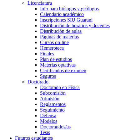
Licenciatura
Info para biólogos y geólogos
Calendario académico
Inscripciones SIU Guaraní
Distribución de horarios y docentes
Distribución de aulas
Páginas de materias
Cursos on-line
Hemeroteca
Finales
Plan de estudios
Materias optativas
Certificados de examen
Seguros
Doctorado
Doctorado en Física
Subcomisión
Admisión
Reglamentos
Seguimiento
Defensa
Modelos
Doctorandos/as
Tesis
Futuros estudiantes