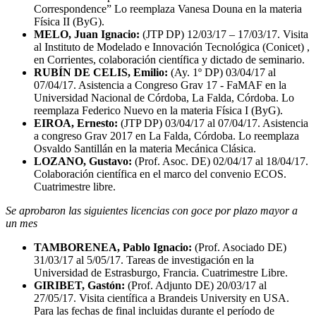
Correspondence” Lo reemplaza Vanesa Douna en la materia
Física II (ByG).
MELO, Juan Ignacio:
(JTP DP) 12/03/17 – 17/03/17. Visita
al Instituto de Modelado e Innovación Tecnológica (Conicet) ,
en Corrientes, colaboración científica y dictado de seminario.
RUBÍN DE CELIS, Emilio:
(Ay. 1º DP) 03/04/17 al
07/04/17. Asistencia a Congreso Grav 17 - FaMAF en la
Universidad Nacional de Córdoba, La Falda, Córdoba. Lo
reemplaza Federico Nuevo en la materia Física I (ByG).
EIROA, Ernesto:
(JTP DP) 03/04/17 al 07/04/17. Asistencia
a congreso Grav 2017 en La Falda, Córdoba. Lo reemplaza
Osvaldo Santillán en la materia Mecánica Clásica.
LOZANO, Gustavo:
(Prof. Asoc. DE) 02/04/17 al 18/04/17.
Colaboración científica en el marco del convenio ECOS.
Cuatrimestre libre.
Se aprobaron las siguientes licencias con goce por plazo mayor a
un mes
TAMBORENEA, Pablo Ignacio:
(Prof. Asociado DE)
31/03/17 al 5/05/17. Tareas de investigación en la
Universidad de Estrasburgo, Francia. Cuatrimestre Libre.
GIRIBET, Gastón:
(Prof. Adjunto DE) 20/03/17 al
27/05/17. Visita científica a Brandeis University en USA.
Para las fechas de final incluidas durante el período de