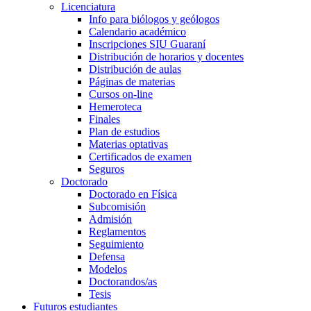
Licenciatura
Info para biólogos y geólogos
Calendario académico
Inscripciones SIU Guaraní
Distribución de horarios y docentes
Distribución de aulas
Páginas de materias
Cursos on-line
Hemeroteca
Finales
Plan de estudios
Materias optativas
Certificados de examen
Seguros
Doctorado
Doctorado en Física
Subcomisión
Admisión
Reglamentos
Seguimiento
Defensa
Modelos
Doctorandos/as
Tesis
Futuros estudiantes