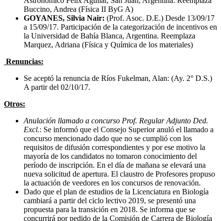
Astronómico Felix Aguilar, San Juan, Argentina. Reemplaza
Buccino, Andrea (Física II ByG A)
GOYANES, Silvia Nair:
(Prof. Asoc. D.E.) Desde 13/09/17
a 15/09/17. Participación de la categorización de incentivos en
la Universidad de Bahía Blanca, Argentina. Reemplaza
Marquez, Adriana (Física y Química de los materiales)
Renuncias:
Se aceptó la renuncia de Ríos Fukelman, Alan: (Ay. 2° D.S.)
A partir del 02/10/17.
Otros:
Anulación llamado a concurso Prof. Regular Adjunto Ded.
Excl.
: Se informó que el Consejo Superior anuló el llamado a
concurso mencionado dado que no se cumplió con los
requisitos de difusión correspondientes y por ese motivo la
mayoría de los candidatos no tomaron conocimiento del
período de inscripción. En el día de mañana se elevará una
nueva solicitud de apertura. El claustro de Profesores propuso
la actuación de veedores en los concursos de renovación.
Dado que el plan de estudios de la Licenciatura en Biología
cambiará a partir del ciclo lectivo 2019, se presentó una
propuesta para la transición en 2018. Se informa que se
concurrirá por pedido de la Comisión de Carrera de Biología