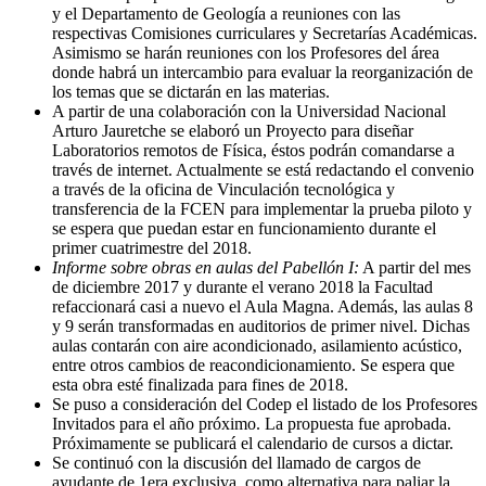
y el Departamento de Geología a reuniones con las
respectivas Comisiones curriculares y Secretarías Académicas.
Asimismo se harán reuniones con los Profesores del área
donde habrá un intercambio para evaluar la reorganización de
los temas que se dictarán en las materias.
A partir de una colaboración con la Universidad Nacional
Arturo Jauretche se elaboró un Proyecto para diseñar
Laboratorios remotos de Física, éstos podrán comandarse a
través de internet. Actualmente se está redactando el convenio
a través de la oficina de Vinculación tecnológica y
transferencia de la FCEN para implementar la prueba piloto y
se espera que puedan estar en funcionamiento durante el
primer cuatrimestre del 2018.
Informe sobre obras en aulas del Pabellón I:
A partir del mes
de diciembre 2017 y durante el verano 2018 la Facultad
refaccionará casi a nuevo el Aula Magna. Además, las aulas 8
y 9 serán transformadas en auditorios de primer nivel. Dichas
aulas contarán con aire acondicionado, asilamiento acústico,
entre otros cambios de reacondicionamiento. Se espera que
esta obra esté finalizada para fines de 2018.
Se puso a consideración del Codep el listado de los Profesores
Invitados para el año próximo. La propuesta fue aprobada.
Próximamente se publicará el calendario de cursos a dictar.
Se continuó con la discusión del llamado de cargos de
ayudante de 1era exclusiva, como alternativa para paliar la