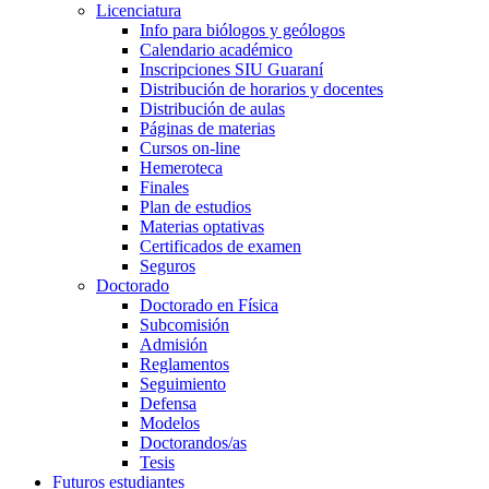
Licenciatura
Info para biólogos y geólogos
Calendario académico
Inscripciones SIU Guaraní
Distribución de horarios y docentes
Distribución de aulas
Páginas de materias
Cursos on-line
Hemeroteca
Finales
Plan de estudios
Materias optativas
Certificados de examen
Seguros
Doctorado
Doctorado en Física
Subcomisión
Admisión
Reglamentos
Seguimiento
Defensa
Modelos
Doctorandos/as
Tesis
Futuros estudiantes