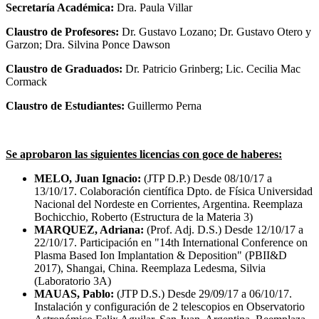
Secretaría Académica:
Dra. Paula Villar
Claustro de Profesores:
Dr. Gustavo Lozano; Dr. Gustavo Otero y
Garzon; Dra. Silvina Ponce Dawson
Claustro de Graduados:
Dr. Patricio Grinberg; Lic. Cecilia Mac
Cormack
Claustro de Estudiantes:
Guillermo Perna
Se aprobaron las siguientes licencias con goce de haberes:
MELO, Juan Ignacio:
(JTP D.P.) Desde 08/10/17 a
13/10/17. Colaboración científica Dpto. de Física Universidad
Nacional del Nordeste en Corrientes, Argentina. Reemplaza
Bochicchio, Roberto (Estructura de la Materia 3)
MARQUEZ, Adriana:
(Prof. Adj. D.S.) Desde 12/10/17 a
22/10/17. Participación en "14th International Conference on
Plasma Based Ion Implantation & Deposition" (PBII&D
2017), Shangai, China. Reemplaza Ledesma, Silvia
(Laboratorio 3A)
MAUAS, Pablo:
(JTP D.S.) Desde 29/09/17 a 06/10/17.
Instalación y configuración de 2 telescopios en Observatorio