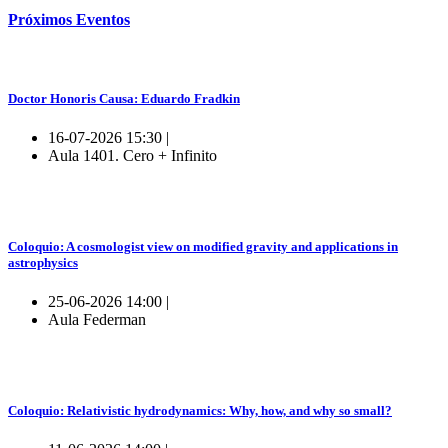
Próximos
Eventos
Doctor Honoris Causa: Eduardo Fradkin
16-07-2026 15:30 |
Aula 1401. Cero + Infinito
Coloquio: A cosmologist view on modified gravity and applications in
astrophysics
25-06-2026 14:00 |
Aula Federman
Coloquio: Relativistic hydrodynamics: Why, how, and why so small?