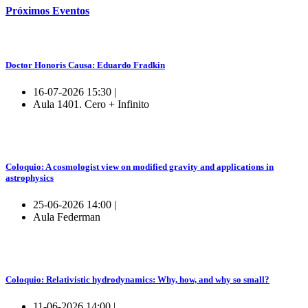
Próximos
Eventos
Doctor Honoris Causa: Eduardo Fradkin
16-07-2026 15:30 |
Aula 1401. Cero + Infinito
Coloquio: A cosmologist view on modified gravity and applications in
astrophysics
25-06-2026 14:00 |
Aula Federman
Coloquio: Relativistic hydrodynamics: Why, how, and why so small?
11-06-2026 14:00 |