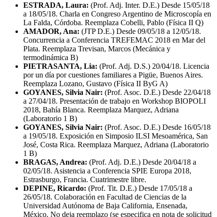
ESTRADA, Laura:
(Prof. Adj. Inter. D.E.) Desde 15/05/18
a 18/05/18. Charla en Congreso Argentino de Microscopía en
La Falda, Córdoba. Reemplaza Cobelli, Pablo (Física II Q)
AMADOR, Ana:
(JTP D.E.) Desde 09/05/18 a 12/05/18.
Concurrencia a Conferencia TREFEMAC 2018 en Mar del
Plata. Reemplaza Trevisan, Marcos (Mecánica y
termodinámica B)
PIETRASANTA, Lia:
(Prof. Adj. D.S.) 20/04/18. Licencia
por un día por cuestiones familiares a Pigüe, Buenos Aires.
Reemplaza Lozano, Gustavo (Física II ByG A)
GOYANES, Silvia Nair:
(Prof. Asoc. D.E.) Desde 22/04/18
a 27/04/18. Presentación de trabajo en Workshop BIOPOLI
2018, Bahía Blanca. Reemplaza Marquez, Adriana
(Laboratorio 1 B)
GOYANES, Silvia Nair:
(Prof. Asoc. D.E.) Desde 16/05/18
a 19/05/18. Exposición en Simposio ILSI Mesoamérica, San
José, Costa Rica. Reemplaza Marquez, Adriana (Laboratorio
1 B)
BRAGAS, Andrea:
(Prof. Adj. D.E.) Desde 20/04/18 a
02/05/18. Asistencia a Conferencia SPIE Europa 2018,
Estrasburgo, Francia. Cuatrimestre libre.
DEPINE, Ricardo:
(Prof. Tit. D.E.) Desde 17/05/18 a
26/05/18. Colaboración en Facultad de Ciencias de la
Universidad Autónoma de Baja California, Ensenada,
México. No deja reemplazo (se especifica en nota de solicitud