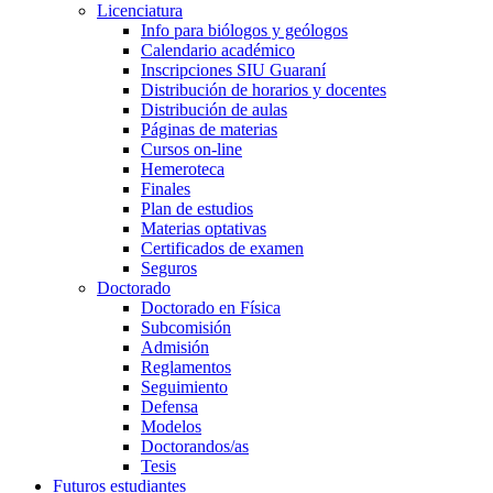
Licenciatura
Info para biólogos y geólogos
Calendario académico
Inscripciones SIU Guaraní
Distribución de horarios y docentes
Distribución de aulas
Páginas de materias
Cursos on-line
Hemeroteca
Finales
Plan de estudios
Materias optativas
Certificados de examen
Seguros
Doctorado
Doctorado en Física
Subcomisión
Admisión
Reglamentos
Seguimiento
Defensa
Modelos
Doctorandos/as
Tesis
Futuros estudiantes