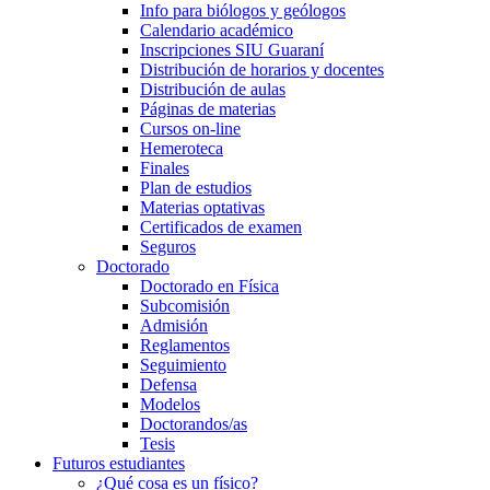
Info para biólogos y geólogos
Calendario académico
Inscripciones SIU Guaraní
Distribución de horarios y docentes
Distribución de aulas
Páginas de materias
Cursos on-line
Hemeroteca
Finales
Plan de estudios
Materias optativas
Certificados de examen
Seguros
Doctorado
Doctorado en Física
Subcomisión
Admisión
Reglamentos
Seguimiento
Defensa
Modelos
Doctorandos/as
Tesis
Futuros estudiantes
¿Qué cosa es un físico?