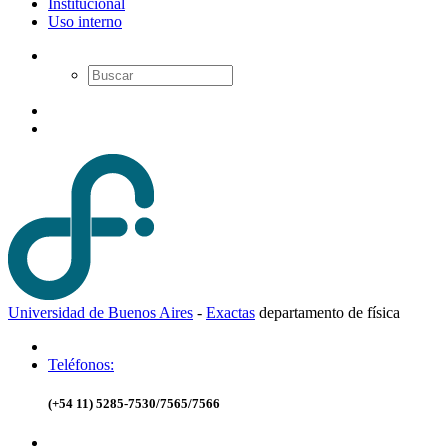
Institucional
Uso interno
Universidad de Buenos Aires
-
Exactas
d
epartamento de
f
ísica
Teléfonos:
(+54 11) 5285-7530/7565/7566