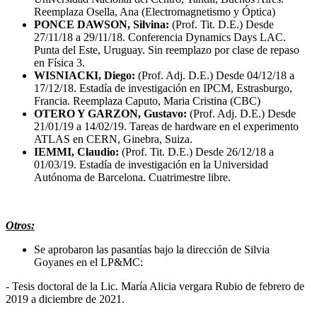
Reemplaza Osella, Ana (Electromagnetismo y Óptica)
PONCE DAWSON, Silvina:
(Prof. Tit. D.E.) Desde
27/11/18 a 29/11/18. Conferencia Dynamics Days LAC.
Punta del Este, Uruguay. Sin reemplazo por clase de repaso
en Física 3.
WISNIACKI, Diego:
(Prof. Adj. D.E.) Desde 04/12/18 a
17/12/18. Estadía de investigación en IPCM, Estrasburgo,
Francia. Reemplaza Caputo, Maria Cristina (CBC)
OTERO Y GARZON, Gustavo:
(Prof. Adj. D.E.) Desde
21/01/19 a 14/02/19. Tareas de hardware en el experimento
ATLAS en CERN, Ginebra, Suiza.
IEMMI, Claudio:
(Prof. Tit. D.E.) Desde 26/12/18 a
01/03/19. Estadía de investigación en la Universidad
Autónoma de Barcelona. Cuatrimestre libre.
Otros:
Se aprobaron las pasantías bajo la dirección de Silvia
Goyanes en el LP&MC:
- Tesis doctoral de la Lic. María Alicia vergara Rubio de febrero de
2019 a diciembre de 2021.