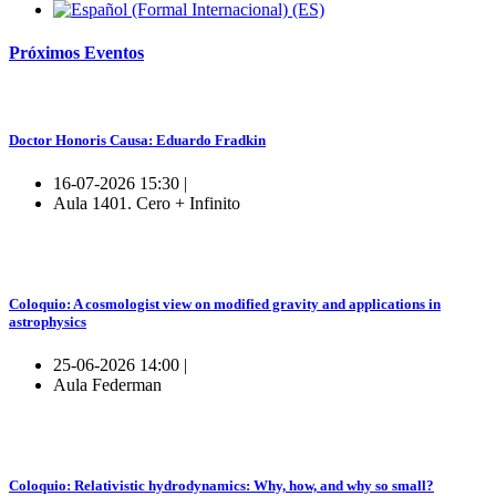
Próximos
Eventos
Doctor Honoris Causa: Eduardo Fradkin
16-07-2026 15:30 |
Aula 1401. Cero + Infinito
Coloquio: A cosmologist view on modified gravity and applications in
astrophysics
25-06-2026 14:00 |
Aula Federman
Coloquio: Relativistic hydrodynamics: Why, how, and why so small?