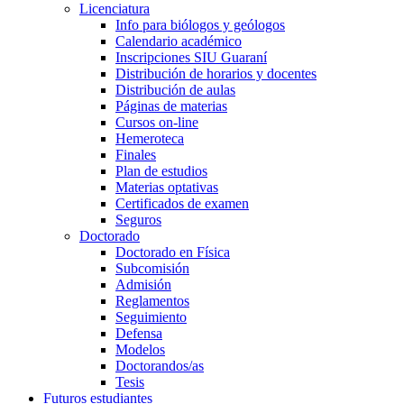
Licenciatura
Info para biólogos y geólogos
Calendario académico
Inscripciones SIU Guaraní
Distribución de horarios y docentes
Distribución de aulas
Páginas de materias
Cursos on-line
Hemeroteca
Finales
Plan de estudios
Materias optativas
Certificados de examen
Seguros
Doctorado
Doctorado en Física
Subcomisión
Admisión
Reglamentos
Seguimiento
Defensa
Modelos
Doctorandos/as
Tesis
Futuros estudiantes