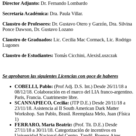
Director Adjunto:
Dr. Fernando Lombardo
Secretaría Académica:
Dra. Paula Villar.
Claustro de Profesores:
Dr. Gustavo Otero y Garzón, Dra. Silvina
Ponce Dawson, Dr. Gustavo Lozano
Claustro de Graduados:
Lic. Cecilia Mac Cormack, Lic. Rodrigo
Lugones
Claustro de Estudiantes:
Tomás Cicchini, AlexisLuszczak
Se aprobaron las siguientes Licencias con goce de haberes
COBELLI, Pablo:
(Prof Adj. D.S. Int.) Desde 26/11/18 a
08/12/18. Colaboración en el marco del LIA franco-argentino.
Paris, Francia. Cuatrimestre libre.
SCANNAPIECO, Cecilia:
(JTP D.E.) Desde 20/11/18 a
23/11/18. Asistencia al II South American Dark Matter
Workshop. San Pablo, Brasil. Reemplaza Melo, Juan (Física
1)
FERRARO, Marta Beatriz:
(Prof. Tit. D.E.) Desde
27/11/18 a 30/11/18. Categorización de incentivos en
Universidad Nacional del Centro, Tandil, Buenos Aires.