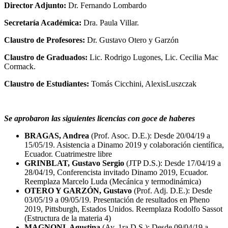
Director Adjunto:
Dr. Fernando Lombardo
Secretaría Académica:
Dra. Paula Villar.
Claustro de Profesores:
Dr. Gustavo Otero y Garzón
Claustro de Graduados:
Lic. Rodrigo Lugones, Lic. Cecilia Mac
Cormack.
Claustro de Estudiantes:
Tomás Cicchini, AlexisLuszczak
Se aprobaron las siguientes licencias con goce de haberes
BRAGAS, Andrea
(Prof. Asoc. D.E.): Desde 20/04/19 a
15/05/19. Asistencia a Dinamo 2019 y colaboración científica,
Ecuador. Cuatrimestre libre
GRINBLAT, Gustavo Sergio
(JTP D.S.): Desde 17/04/19 a
28/04/19, Conferencista invitado Dinamo 2019, Ecuador.
Reemplaza Marcelo Luda (Mecánica y termodinámica)
OTERO Y GARZÓN, Gustavo
(Prof. Adj. D.E.): Desde
03/05/19 a 09/05/19. Presentación de resultados en Pheno
2019, Pittsburgh, Estados Unidos. Reemplaza Rodolfo Sassot
(Estructura de la materia 4)
MAGNONI, Agustina
(Ay. 1ra D.S.): Desde 09/04/19 a