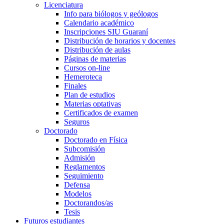
Licenciatura
Info para biólogos y geólogos
Calendario académico
Inscripciones SIU Guaraní
Distribución de horarios y docentes
Distribución de aulas
Páginas de materias
Cursos on-line
Hemeroteca
Finales
Plan de estudios
Materias optativas
Certificados de examen
Seguros
Doctorado
Doctorado en Física
Subcomisión
Admisión
Reglamentos
Seguimiento
Defensa
Modelos
Doctorandos/as
Tesis
Futuros estudiantes