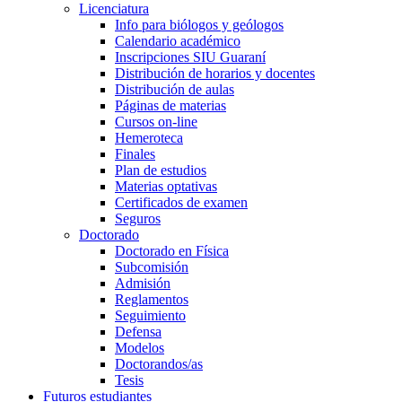
Licenciatura
Info para biólogos y geólogos
Calendario académico
Inscripciones SIU Guaraní
Distribución de horarios y docentes
Distribución de aulas
Páginas de materias
Cursos on-line
Hemeroteca
Finales
Plan de estudios
Materias optativas
Certificados de examen
Seguros
Doctorado
Doctorado en Física
Subcomisión
Admisión
Reglamentos
Seguimiento
Defensa
Modelos
Doctorandos/as
Tesis
Futuros estudiantes