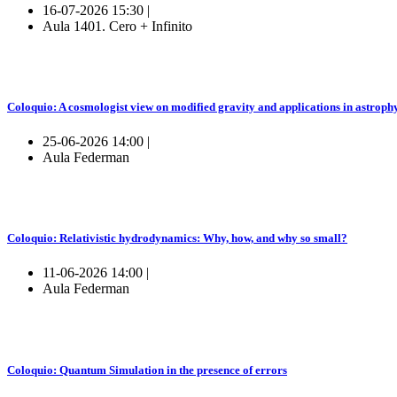
16-07-2026 15:30 |
Aula 1401. Cero + Infinito
Coloquio: A cosmologist view on modified gravity and applications in astroph
25-06-2026 14:00 |
Aula Federman
Coloquio: Relativistic hydrodynamics: Why, how, and why so small?
11-06-2026 14:00 |
Aula Federman
Coloquio: Quantum Simulation in the presence of errors