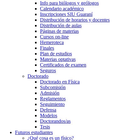
Info para biólogos y geólogos
Calendario académico
Inscripciones SIU Guaraní
Distribución de horarios y docentes
Distribución de aulas
Páginas de materias
Cursos on-line
Hemeroteca
Finales
Plan de estudios
Materias optativas
Certificados de examen
Seguros
Doctorado
Doctorado en Física
Subcomisión
Admisión
Reglamentos
Seguimiento
Defensa
Modelos
Doctorandos/as
Tesis
Futuros estudiantes
¿Qué cosa es un físico?