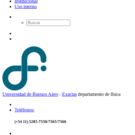
Institucional
Uso interno
Universidad de Buenos Aires
-
Exactas
d
epartamento de
f
ísica
Teléfonos:
(+54 11) 5285-7530/7565/7566