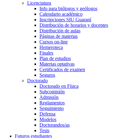
Licenciatura
Info para biólogos y geólogos
Calendario académico
Inscripciones SIU Guaraní
Distribución de horarios y docentes
Distribución de aulas
Páginas de materias
Cursos on-line
Hemeroteca
Finales
Plan de estudios
Materias optativas
Certificados de examen
Seguros
Doctorado
Doctorado en Física
Subcomisión
Admisión
Reglamentos
Seguimiento
Defensa
Modelos
Doctorandos/as
Tesis
Futuros estudiantes