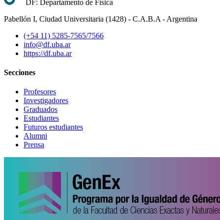
DF: Departamento de Física
Pabellón I, Ciudad Universitaria (1428) - C.A.B.A - Argentina
(+54 11) 5285-7565/7566
info@df.uba.ar
https://df.uba.ar
Secciones
Profesores
Investigadores
Graduados
Estudiantes
Futuros estudiantes
Alumni
Prensa