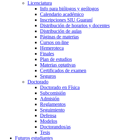
Licenciatura
Info para biólogos y geólogos
Calendario académico
Inscripciones SIU Guaraní
Distribución de horarios y docentes
Distribución de aulas
Páginas de materias
Cursos on-line
Hemeroteca
Finales
Plan de estudios
Materias optativas
Certificados de examen
Seguros
Doctorado
Doctorado en Física
Subcomisión
Admisión
Reglamentos
Seguimiento
Defensa
Modelos
Doctorandos/as
Tesis
Futuros estudiantes