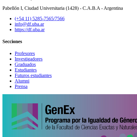
Pabellón I, Ciudad Universitaria (1428) - C.A.B.A - Argentina
(+54 11) 5285-7565/7566
info@df.uba.ar
https://df.uba.ar
Secciones
Profesores
Investigadores
Graduados
Estudiantes
Futuros estudiantes
Alumni
Prensa