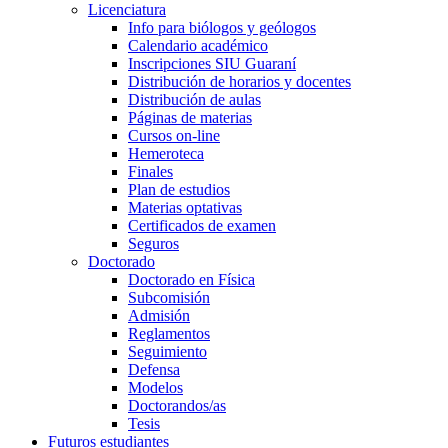
Licenciatura
Info para biólogos y geólogos
Calendario académico
Inscripciones SIU Guaraní
Distribución de horarios y docentes
Distribución de aulas
Páginas de materias
Cursos on-line
Hemeroteca
Finales
Plan de estudios
Materias optativas
Certificados de examen
Seguros
Doctorado
Doctorado en Física
Subcomisión
Admisión
Reglamentos
Seguimiento
Defensa
Modelos
Doctorandos/as
Tesis
Futuros estudiantes