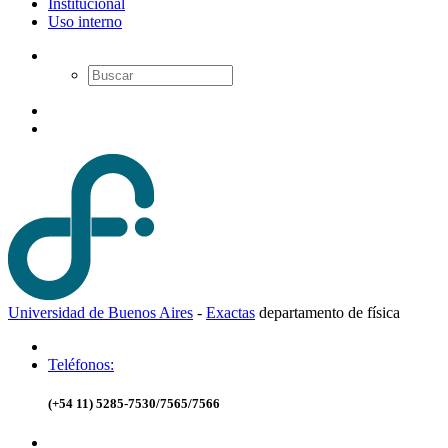
Institucional
Uso interno
Universidad de Buenos Aires
-
Exactas
d
epartamento de
f
ísica
Teléfonos:
(+54 11) 5285-7530/7565/7566