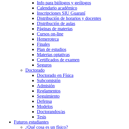
Info para biólogos y geólogos
Calendario académico
Inscripciones SIU Guaraní
Distribución de horarios y docentes
Distribución de aulas
Páginas de materias
Cursos on-line
Hemeroteca
Finales
Plan de estudios
Materias optativas
Certificados de examen
Seguros
Doctorado
Doctorado en Física
Subcomisión
Admisión
Reglamentos
Seguimiento
Defensa
Modelos
Doctorandos/as
Tesis
Futuros estudiantes
¿Qué cosa es un físico?