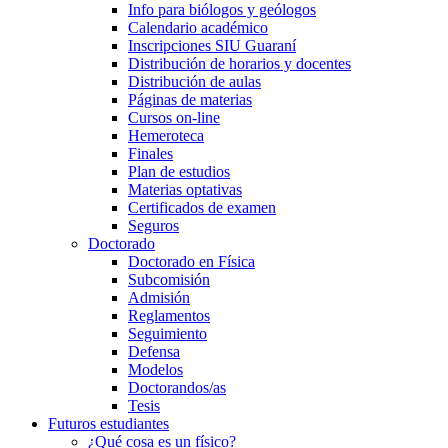
Info para biólogos y geólogos
Calendario académico
Inscripciones SIU Guaraní
Distribución de horarios y docentes
Distribución de aulas
Páginas de materias
Cursos on-line
Hemeroteca
Finales
Plan de estudios
Materias optativas
Certificados de examen
Seguros
Doctorado
Doctorado en Física
Subcomisión
Admisión
Reglamentos
Seguimiento
Defensa
Modelos
Doctorandos/as
Tesis
Futuros estudiantes
¿Qué cosa es un físico?