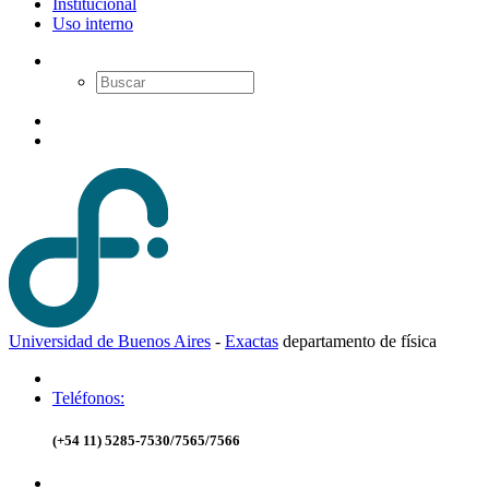
Institucional
Uso interno
Universidad de Buenos Aires
-
Exactas
d
epartamento de
f
ísica
Teléfonos:
(+54 11) 5285-7530/7565/7566