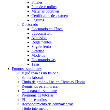
Finales
Plan de estudios
Materias optativas
Certificados de examen
Seguros
Doctorado
Doctorado en Física
Subcomisión
Admisión
Reglamentos
Seguimiento
Defensa
Modelos
Doctorandos/as
Tesis
Futuros estudiantes
¿Qué cosa es un físico?
Salida laboral
Título de grado - Lic. en Ciencias Físicas
Requisitos para ingresar
Guía para el estudiante
Programa de tutorías
Plan de estudios
Reconocimiento de equivalencias
Título intermedio