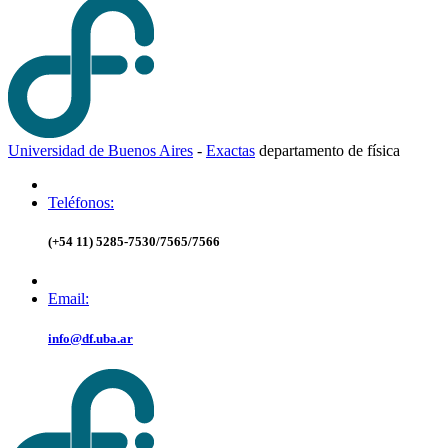
Universidad de Buenos Aires
-
Exactas
d
epartamento de
f
ísica
Teléfonos:
(+54 11) 5285-7530/7565/7566
Email:
info@df.uba.ar