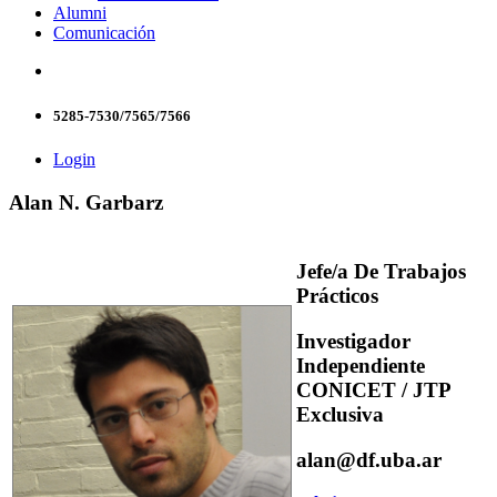
Alumni
Comunicación
5285-7530/7565/7566
Login
Alan N. Garbarz
Jefe/a De Trabajos
Prácticos
Investigador
Independiente
CONICET / JTP
Exclusiva
alan@df.uba.ar