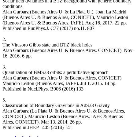
Scalar field dynamics in a BTZ background with generic boundary
conditions
Alan Garbarz (Buenos Aires U. & La Plata U.), Joan La Madrid
(Buenos Aires U. & Buenos Aires, CONICET), Mauricio Leston
(Buenos Aires U. & Buenos Aires, IAFE). Aug 16, 2017. 22 pp.
Published in Eur.Phys.J. C77 (2017) no.11, 807
2.
The Virasoro Gibbs state and BTZ black holes
Alan Garbarz (Buenos Aires U. & Buenos Aires, CONICET). Nov
16, 2016. 6 pp.
3.
Quantization of BMS33 orbits: a perturbative approach
Alan Garbarz (Buenos Aires U. & Buenos Aires, CONICET),
Mauricio Leston (Buenos Aires, IAFE). Jul 1, 2015. 14 pp.
Published in Nucl.Phys. B906 (2016) 133
5.
Classification of Boundary Gravitons in AdS33 Gravity
Alan Garbarz (La Plata U. & Buenos Aires U. & Buenos Aires,
CONICET), Mauricio Leston (Buenos Aires, IAFE & Buenos
Aires, CONICET). Mar 13, 2014. 26 pp.
Published in JHEP 1405 (2014) 141