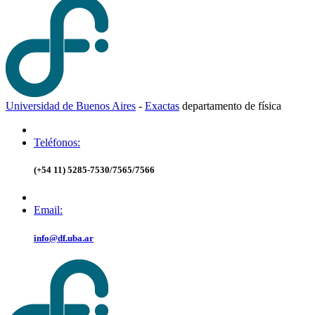
Universidad de Buenos Aires
-
Exactas
d
epartamento de
f
ísica
Teléfonos:
(+54 11) 5285-7530/7565/7566
Email:
info@df.uba.ar