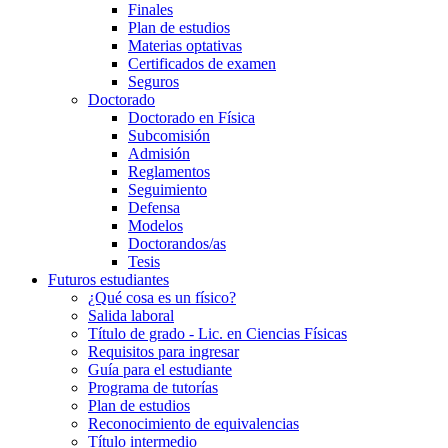
Finales
Plan de estudios
Materias optativas
Certificados de examen
Seguros
Doctorado
Doctorado en Física
Subcomisión
Admisión
Reglamentos
Seguimiento
Defensa
Modelos
Doctorandos/as
Tesis
Futuros estudiantes
¿Qué cosa es un físico?
Salida laboral
Título de grado - Lic. en Ciencias Físicas
Requisitos para ingresar
Guía para el estudiante
Programa de tutorías
Plan de estudios
Reconocimiento de equivalencias
Título intermedio