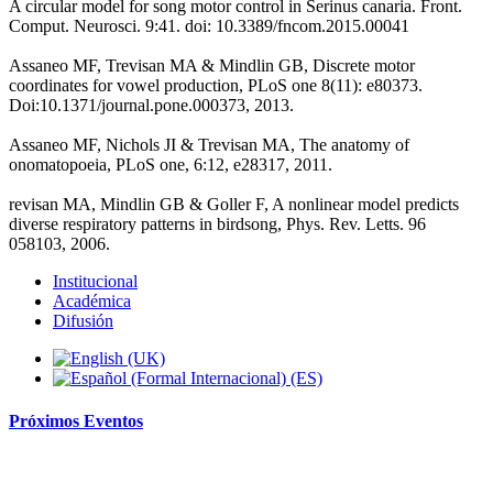
A circular model for song motor control in Serinus canaria. Front.
Comput. Neurosci. 9:41. doi: 10.3389/fncom.2015.00041
Assaneo MF, Trevisan MA & Mindlin GB, Discrete motor
coordinates for vowel production, PLoS one 8(11): e80373.
Doi:10.1371/journal.pone.000373, 2013.
Assaneo MF, Nichols JI & Trevisan MA, The anatomy of
onomatopoeia, PLoS one, 6:12, e28317, 2011.
revisan MA, Mindlin GB & Goller F, A nonlinear model predicts
diverse respiratory patterns in birdsong, Phys. Rev. Letts. 96
058103, 2006.
Institucional
Académica
Difusión
Próximos
Eventos