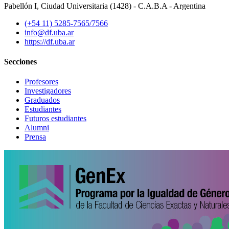
Pabellón I, Ciudad Universitaria (1428) - C.A.B.A - Argentina
(+54 11) 5285-7565/7566
info@df.uba.ar
https://df.uba.ar
Secciones
Profesores
Investigadores
Graduados
Estudiantes
Futuros estudiantes
Alumni
Prensa