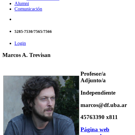
Alumni
Comunicación
5285-7530/7565/7566
Login
Marcos A. Trevisan
Profesor/a
Adjunto/a
Independiente
marcos@df.uba.ar
45763390 x811
Página web