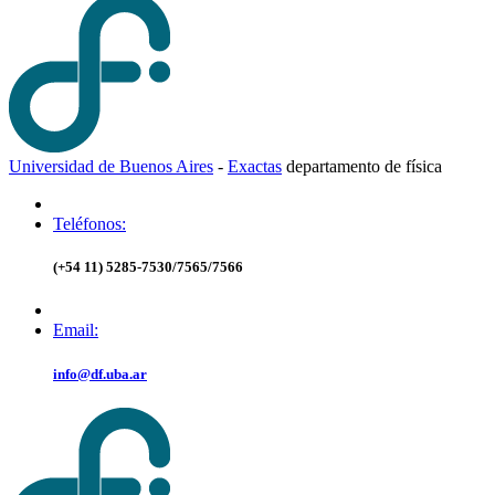
Universidad de Buenos Aires
-
Exactas
d
epartamento de
f
ísica
Teléfonos:
(+54 11) 5285-7530/7565/7566
Email:
info@df.uba.ar