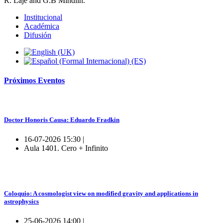
R. Laje and G.B Mindlin.
Institucional
Académica
Difusión
Próximos
Eventos
Doctor Honoris Causa: Eduardo Fradkin
16-07-2026 15:30 |
Aula 1401. Cero + Infinito
Coloquio: A cosmologist view on modified gravity and applications in
astrophysics
25-06-2026 14:00 |