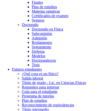
Finales
Plan de estudios
Materias optativas
Certificados de examen
Seguros
Doctorado
Doctorado en Física
Subcomisión
Admisión
Reglamentos
Seguimiento
Defensa
Modelos
Doctorandos/as
Tesis
Futuros estudiantes
¿Qué cosa es un físico?
Salida laboral
Título de grado - Lic. en Ciencias Físicas
Requisitos para ingresar
Guía para el estudiante
Programa de tutorías
Plan de estudios
Reconocimiento de equivalencias
Título intermedio