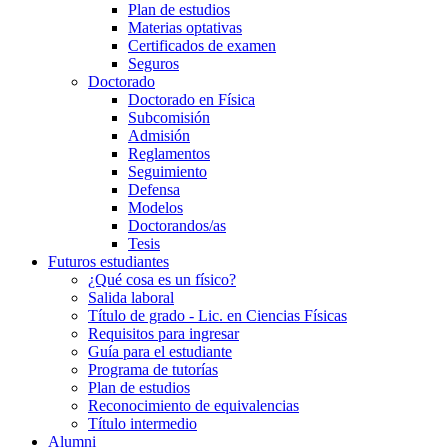
Plan de estudios
Materias optativas
Certificados de examen
Seguros
Doctorado
Doctorado en Física
Subcomisión
Admisión
Reglamentos
Seguimiento
Defensa
Modelos
Doctorandos/as
Tesis
Futuros estudiantes
¿Qué cosa es un físico?
Salida laboral
Título de grado - Lic. en Ciencias Físicas
Requisitos para ingresar
Guía para el estudiante
Programa de tutorías
Plan de estudios
Reconocimiento de equivalencias
Título intermedio
Alumni