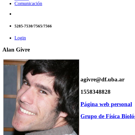
Comunicación
5285-7530/7565/7566
Login
Alan Givre
agivre@df.uba.ar
1558348828
Página web personal
Grupo de Física Biológ