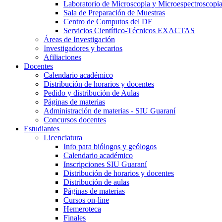
Laboratorio de Microscopia y Microespectroscopi
Sala de Preparación de Muestras
Centro de Computos del DF
Servicios Científico-Técnicos EXACTAS
Áreas de Investigación
Investigadores y becarios
Afiliaciones
Docentes
Calendario académico
Distribución de horarios y docentes
Pedido y distribución de Aulas
Páginas de materias
Administración de materias - SIU Guaraní
Concursos docentes
Estudiantes
Licenciatura
Info para biólogos y geólogos
Calendario académico
Inscripciones SIU Guaraní
Distribución de horarios y docentes
Distribución de aulas
Páginas de materias
Cursos on-line
Hemeroteca
Finales