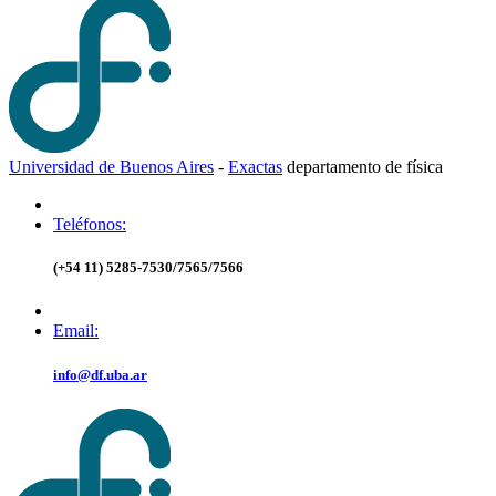
Universidad de Buenos Aires
-
Exactas
d
epartamento de
f
ísica
Teléfonos:
(+54 11) 5285-7530/7565/7566
Email:
info@df.uba.ar