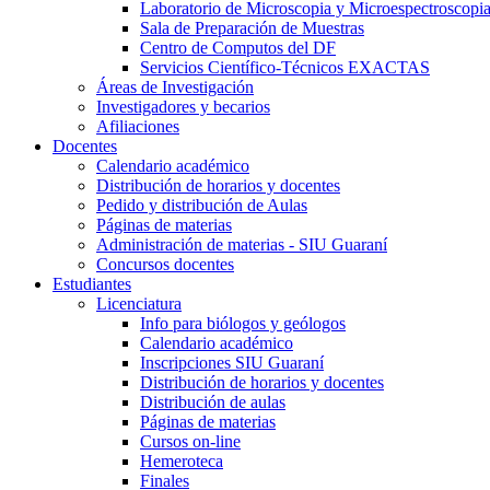
Laboratorio de Microscopia y Microespectroscopi
Sala de Preparación de Muestras
Centro de Computos del DF
Servicios Científico-Técnicos EXACTAS
Áreas de Investigación
Investigadores y becarios
Afiliaciones
Docentes
Calendario académico
Distribución de horarios y docentes
Pedido y distribución de Aulas
Páginas de materias
Administración de materias - SIU Guaraní
Concursos docentes
Estudiantes
Licenciatura
Info para biólogos y geólogos
Calendario académico
Inscripciones SIU Guaraní
Distribución de horarios y docentes
Distribución de aulas
Páginas de materias
Cursos on-line
Hemeroteca
Finales