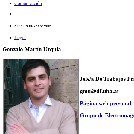
Comunicación
5285-7530/7565/7566
Login
Gonzalo Martín Urquia
Jefe/a De Trabajos Pr
gmu@df.uba.ar
Página web personal
Grupo de Electromag