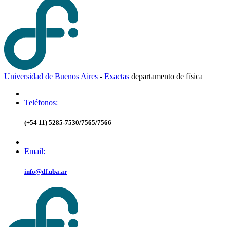
Universidad de Buenos Aires
-
Exactas
d
epartamento de
f
ísica
Teléfonos:
(+54 11) 5285-7530/7565/7566
Email:
info@df.uba.ar