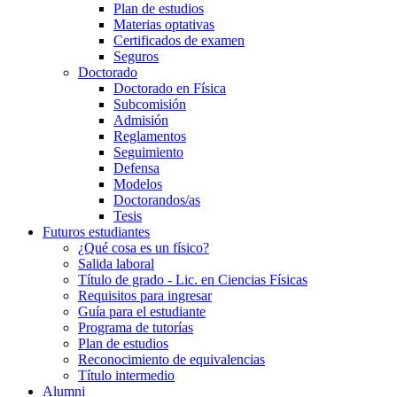
Plan de estudios
Materias optativas
Certificados de examen
Seguros
Doctorado
Doctorado en Física
Subcomisión
Admisión
Reglamentos
Seguimiento
Defensa
Modelos
Doctorandos/as
Tesis
Futuros estudiantes
¿Qué cosa es un físico?
Salida laboral
Título de grado - Lic. en Ciencias Físicas
Requisitos para ingresar
Guía para el estudiante
Programa de tutorías
Plan de estudios
Reconocimiento de equivalencias
Título intermedio
Alumni