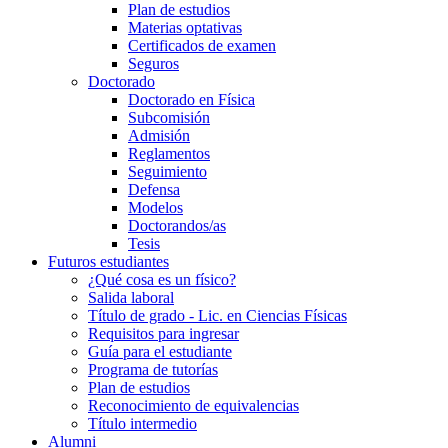
Plan de estudios
Materias optativas
Certificados de examen
Seguros
Doctorado
Doctorado en Física
Subcomisión
Admisión
Reglamentos
Seguimiento
Defensa
Modelos
Doctorandos/as
Tesis
Futuros estudiantes
¿Qué cosa es un físico?
Salida laboral
Título de grado - Lic. en Ciencias Físicas
Requisitos para ingresar
Guía para el estudiante
Programa de tutorías
Plan de estudios
Reconocimiento de equivalencias
Título intermedio
Alumni