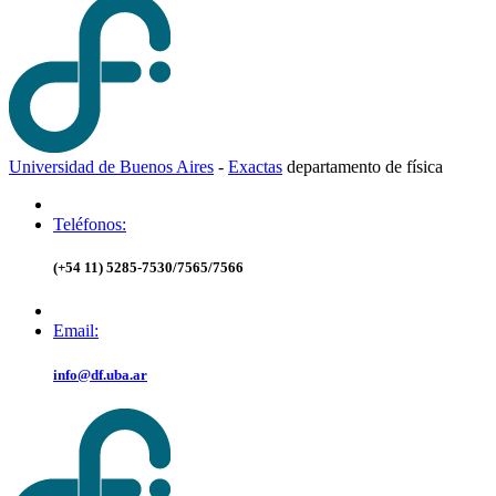
Universidad de Buenos Aires
-
Exactas
d
epartamento de
f
ísica
Teléfonos:
(+54 11) 5285-7530/7565/7566
Email:
info@df.uba.ar