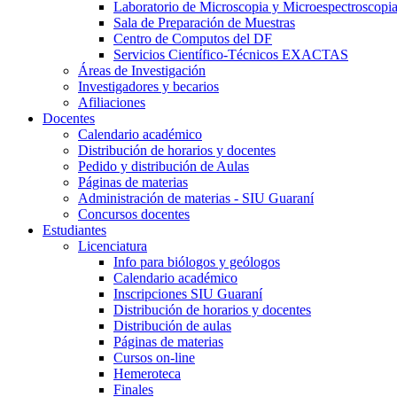
Laboratorio de Microscopia y Microespectroscopi
Sala de Preparación de Muestras
Centro de Computos del DF
Servicios Científico-Técnicos EXACTAS
Áreas de Investigación
Investigadores y becarios
Afiliaciones
Docentes
Calendario académico
Distribución de horarios y docentes
Pedido y distribución de Aulas
Páginas de materias
Administración de materias - SIU Guaraní
Concursos docentes
Estudiantes
Licenciatura
Info para biólogos y geólogos
Calendario académico
Inscripciones SIU Guaraní
Distribución de horarios y docentes
Distribución de aulas
Páginas de materias
Cursos on-line
Hemeroteca
Finales