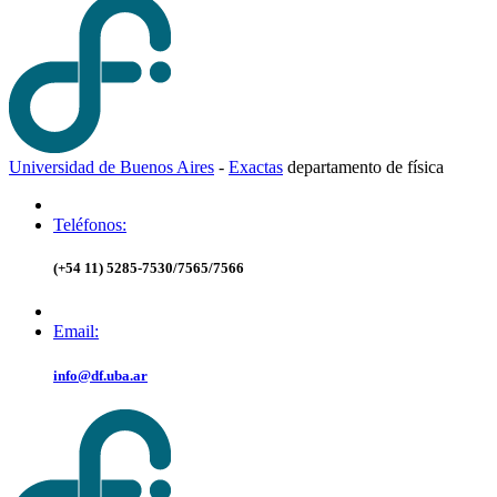
Universidad de Buenos Aires
-
Exactas
d
epartamento de
f
ísica
Teléfonos:
(+54 11) 5285-7530/7565/7566
Email:
info@df.uba.ar