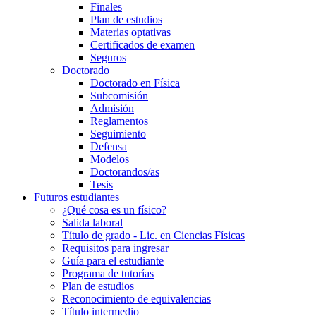
Finales
Plan de estudios
Materias optativas
Certificados de examen
Seguros
Doctorado
Doctorado en Física
Subcomisión
Admisión
Reglamentos
Seguimiento
Defensa
Modelos
Doctorandos/as
Tesis
Futuros estudiantes
¿Qué cosa es un físico?
Salida laboral
Título de grado - Lic. en Ciencias Físicas
Requisitos para ingresar
Guía para el estudiante
Programa de tutorías
Plan de estudios
Reconocimiento de equivalencias
Título intermedio