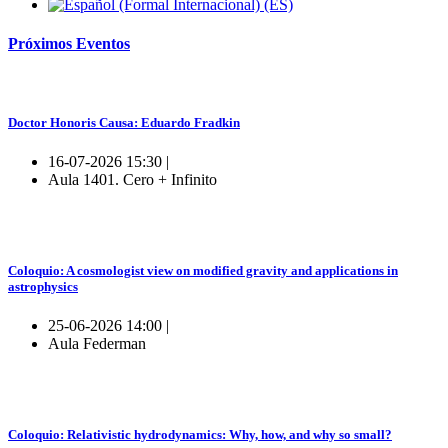
Próximos
Eventos
Doctor Honoris Causa: Eduardo Fradkin
16-07-2026 15:30 |
Aula 1401. Cero + Infinito
Coloquio: A cosmologist view on modified gravity and applications in
astrophysics
25-06-2026 14:00 |
Aula Federman
Coloquio: Relativistic hydrodynamics: Why, how, and why so small?