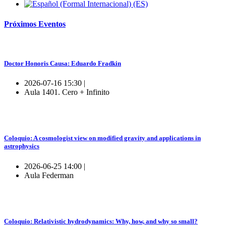
Próximos
Eventos
Doctor Honoris Causa: Eduardo Fradkin
2026-07-16 15:30 |
Aula 1401. Cero + Infinito
Coloquio: A cosmologist view on modified gravity and applications in
astrophysics
2026-06-25 14:00 |
Aula Federman
Coloquio: Relativistic hydrodynamics: Why, how, and why so small?