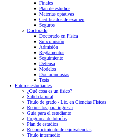
Finales
Plan de estudios
Materias optativas
Certificados de examen
Seguros
Doctorado
Doctorado en Física
Subcomisión
Admisión
Reglamentos
Seguimiento
Defensa
Modelos
Doctorandos/as
Tesis
Futuros estudiantes
¿Qué cosa es un físico?
Salida laboral
Título de grado - Lic. en Ciencias Físicas
Requisitos para ingresar
Guía para el estudiante
Programa de tutorías
Plan de estudios
Reconocimiento de equivalencias
Título intermedio