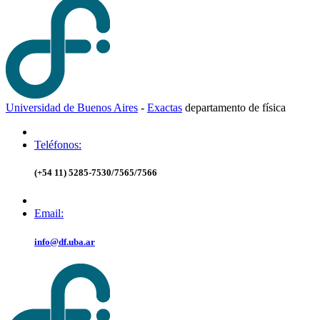
Universidad de Buenos Aires
-
Exactas
d
epartamento de
f
ísica
Teléfonos:
(+54 11) 5285-7530/7565/7566
Email:
info@df.uba.ar