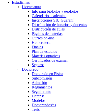
Estudiantes
Licenciatura
Info para biólogos y geólogos
Calendario académico
Inscripciones SIU Guaraní
Distribución de horarios y docentes
Distribución de aulas
Páginas de materias
Cursos on-line
Hemeroteca
Finales
Plan de estudios
Materias optativas
Certificados de examen
Seguros
Doctorado
Doctorado en Física
Subcomisión
Admisión
Reglamentos
Seguimiento
Defensa
Modelos
Doctorandos/as
Tesis