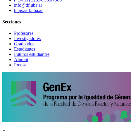
info@df.uba.ar
https://df.uba.ar
Secciones
Profesores
Investigadores
Graduados
Estudiantes
Futuros estudiantes
Alumni
Prensa