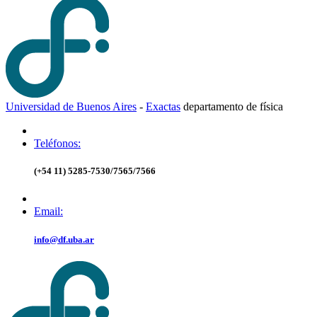
Universidad de Buenos Aires
-
Exactas
d
epartamento de
f
ísica
Teléfonos:
(+54 11) 5285-7530/7565/7566
Email:
info@df.uba.ar