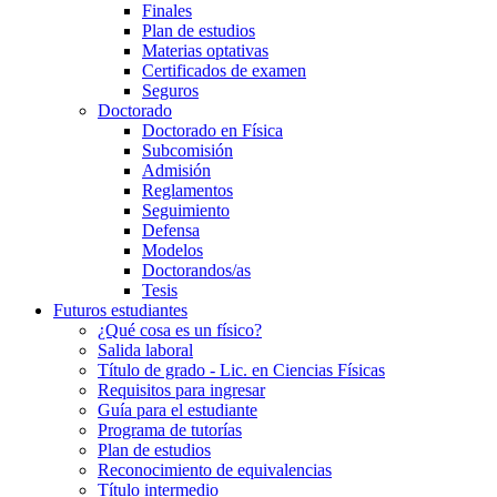
Finales
Plan de estudios
Materias optativas
Certificados de examen
Seguros
Doctorado
Doctorado en Física
Subcomisión
Admisión
Reglamentos
Seguimiento
Defensa
Modelos
Doctorandos/as
Tesis
Futuros estudiantes
¿Qué cosa es un físico?
Salida laboral
Título de grado - Lic. en Ciencias Físicas
Requisitos para ingresar
Guía para el estudiante
Programa de tutorías
Plan de estudios
Reconocimiento de equivalencias
Título intermedio