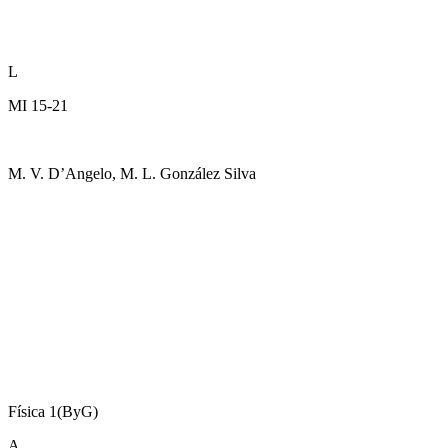
L
MI 15-21
M. V. D’Angelo, M. L. González Silva
Física 1(ByG)
A