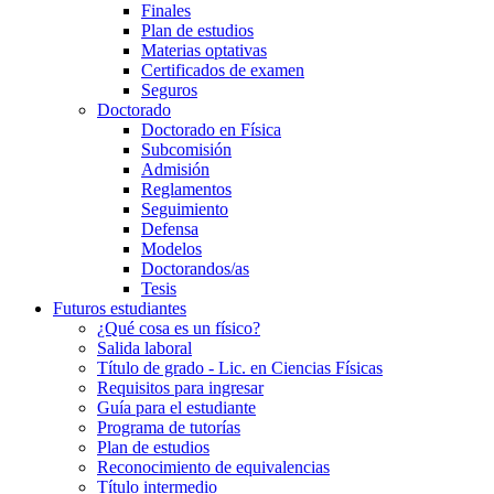
Finales
Plan de estudios
Materias optativas
Certificados de examen
Seguros
Doctorado
Doctorado en Física
Subcomisión
Admisión
Reglamentos
Seguimiento
Defensa
Modelos
Doctorandos/as
Tesis
Futuros estudiantes
¿Qué cosa es un físico?
Salida laboral
Título de grado - Lic. en Ciencias Físicas
Requisitos para ingresar
Guía para el estudiante
Programa de tutorías
Plan de estudios
Reconocimiento de equivalencias
Título intermedio