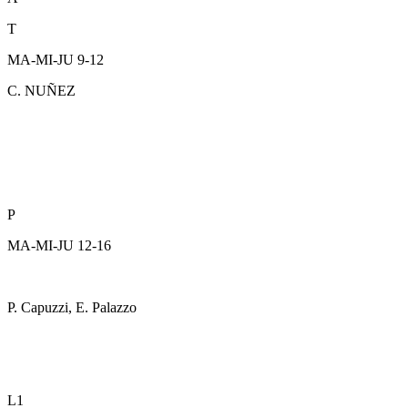
T
MA-MI-JU 9-12
C. NUÑEZ
P
MA-MI-JU 12-16
P. Capuzzi, E. Palazzo
L1