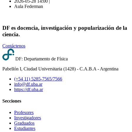
2026-05-28 14:00 |
Aula Federman
DF es docencia, investigación y popularización de la
ciencia.
Contáctenos
DF: Departamento de Física
Pabellón I, Ciudad Universitaria (1428) - C.A.B.A - Argentina
(+54 11) 5285-7565/7566
info@df.uba.ar
https://df.uba.ar
Secciones
Profesores
Investigadores
Graduados
Estudiantes