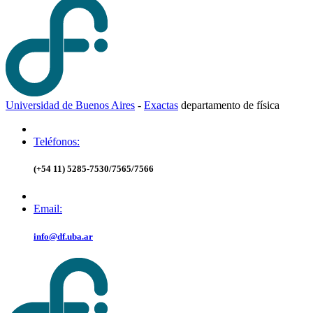
Universidad de Buenos Aires
-
Exactas
d
epartamento de
f
ísica
Teléfonos:
(+54 11) 5285-7530/7565/7566
Email:
info@df.uba.ar