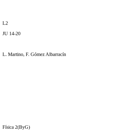
L2
JU 14-20
L. Martino, F. Gómez Albarracín
Física 2(ByG)