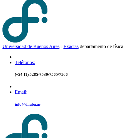
Universidad de Buenos Aires
-
Exactas
d
epartamento de
f
ísica
Teléfonos:
(+54 11) 5285-7530/7565/7566
Email:
info@df.uba.ar