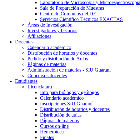
Laboratorio de Microscopia y Microespectroscopi
Sala de Preparación de Muestras
Centro de Computos del DF
Servicios Científico-Técnicos EXACTAS
Áreas de Investigación
Investigadores y becarios
Afiliaciones
Docentes
Calendario académico
Distribución de horarios y docentes
Pedido y distribución de Aulas
Páginas de materias
Administración de materias - SIU Guaraní
Concursos docentes
Estudiantes
Licenciatura
Info para biólogos y geólogos
Calendario académico
Inscripciones SIU Guaraní
Distribución de horarios y docentes
Distribución de aulas
Páginas de materias
Cursos on-line
Hemeroteca
Finales