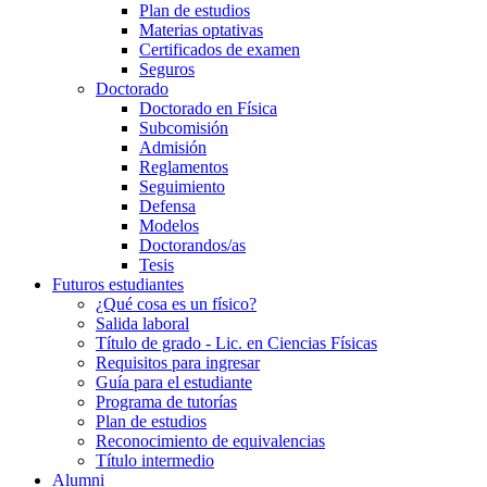
Plan de estudios
Materias optativas
Certificados de examen
Seguros
Doctorado
Doctorado en Física
Subcomisión
Admisión
Reglamentos
Seguimiento
Defensa
Modelos
Doctorandos/as
Tesis
Futuros estudiantes
¿Qué cosa es un físico?
Salida laboral
Título de grado - Lic. en Ciencias Físicas
Requisitos para ingresar
Guía para el estudiante
Programa de tutorías
Plan de estudios
Reconocimiento de equivalencias
Título intermedio
Alumni