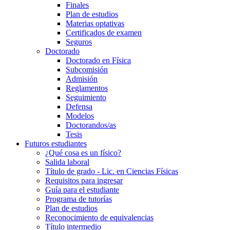
Finales
Plan de estudios
Materias optativas
Certificados de examen
Seguros
Doctorado
Doctorado en Física
Subcomisión
Admisión
Reglamentos
Seguimiento
Defensa
Modelos
Doctorandos/as
Tesis
Futuros estudiantes
¿Qué cosa es un físico?
Salida laboral
Título de grado - Lic. en Ciencias Físicas
Requisitos para ingresar
Guía para el estudiante
Programa de tutorías
Plan de estudios
Reconocimiento de equivalencias
Título intermedio