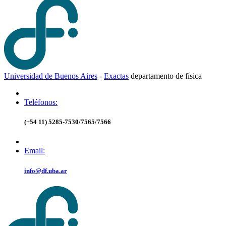
Universidad de Buenos Aires
-
Exactas
d
epartamento de
f
ísica
Teléfonos:
(+54 11) 5285-7530/7565/7566
Email:
info@df.uba.ar